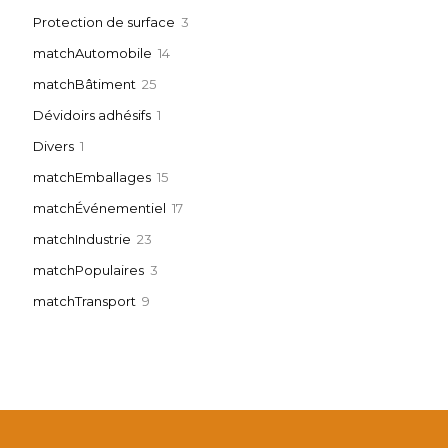
produits
3
Protection de surface
3
produits
14
Automobile
14
produits
25
Bâtiment
25
produits
1
Dévidoirs adhésifs
1
produit
1
Divers
1
produit
15
Emballages
15
produits
17
Événementiel
17
produits
23
Industrie
23
produits
3
Populaires
3
produits
9
Transport
9
produits